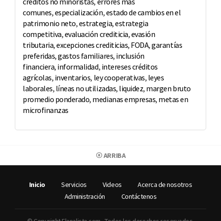
créditos no minoristas
,
errores más
comunes
,
especialización
,
estado de cambios en el
patrimonio neto
,
estrategia
,
estrategia
competitiva
,
evaluación crediticia
,
evasión
tributaria
,
excepciones crediticias
,
FODA
,
garantías
preferidas
,
gastos familiares
,
inclusión
financiera
,
informalidad
,
intereses créditos
agrícolas
,
inventarios
,
ley cooperativas
,
leyes
laborales
,
líneas no utilizadas
,
liquidez
,
margen bruto
promedio ponderado
,
medianas empresas
,
metas en
microfinanzas
ARRIBA
Inicio
Servicios
Videos
Acerca de nosotros
Administración
Contáctenos