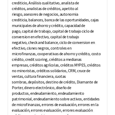
crediticio
,
Análisis cualitativo
,
analista de
créditos
,
analistas de créditos
,
apetito al
riesgo
,
asesores de negocios
,
autonomia
crediticia
,
balances
,
banca de las oportunidades
,
cajas
municipales de ahorro y crédito
,
capacidad de
pago
,
capital de trabajo
,
capital de trabajo ciclo de
conversion en efectivo
,
capital de trabajo
negativo
,
check and balance
,
ciclo de conversion en
efectivo
,
cisnes negros
,
controles en
microfinanzas
,
cooperativas de ahorro y crédito
,
costo
crédito
,
credit scoring
,
créditos a medianas
empresas
,
créditos agrícolas
,
créditos MYPES
,
créditos
no minoristas
,
créditos solidarios
,
CRM
,
cruce de
ventas
,
cultura financiera
,
cuotas
sombras
,
depósitos
,
destino de crédito
,
Diamante de
Porter
,
dinero electrónico
,
diseño de
productos
,
endeudamiento
,
endeudamiento
patrimonial
,
endeudamiento sobre activos
,
entidades
de microfinanzas
,
errores de evaluación
,
errores en la
evaluación
,
errores evaluación
,
errores evaluación