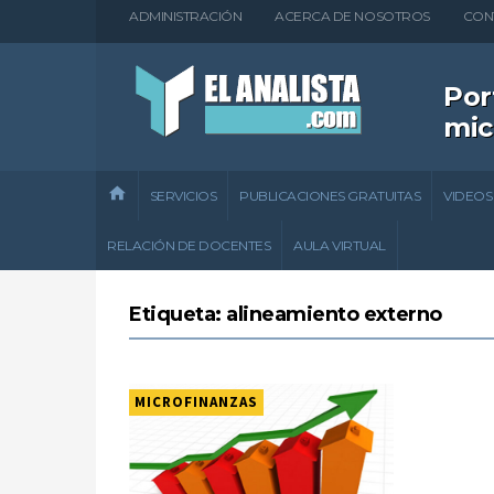
ADMINISTRACIÓN
ACERCA DE NOSOTROS
CON
Por
mic
SERVICIOS
PUBLICACIONES GRATUITAS
VIDEOS
RELACIÓN DE DOCENTES
AULA VIRTUAL
Etiqueta: alineamiento externo
MICROFINANZAS