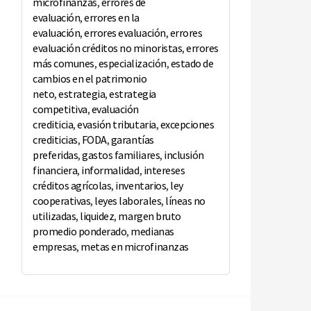
microfinanzas
,
errores de
evaluación
,
errores en la
evaluación
,
errores evaluación
,
errores
evaluación créditos no minoristas
,
errores
más comunes
,
especialización
,
estado de
cambios en el patrimonio
neto
,
estrategia
,
estrategia
competitiva
,
evaluación
crediticia
,
evasión tributaria
,
excepciones
crediticias
,
FODA
,
garantías
preferidas
,
gastos familiares
,
inclusión
financiera
,
informalidad
,
intereses
créditos agrícolas
,
inventarios
,
ley
cooperativas
,
leyes laborales
,
líneas no
utilizadas
,
liquidez
,
margen bruto
promedio ponderado
,
medianas
empresas
,
metas en microfinanzas