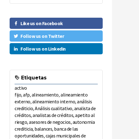
Like us on Facebook
Follow us on Twitter
Follow us on Linkedin
Etiquetas
activo
fijo
,
afp
,
alineamiento
,
alineamiento
externo
,
alineamiento interno
,
análisis
crediticio
,
Análisis cualitativo
,
analista de
créditos
,
analistas de créditos
,
apetito al
riesgo
,
asesores de negocios
,
autonomia
crediticia
,
balances
,
banca de las
oportunidades
,
cajas municipales de