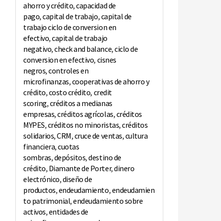
ahorro y crédito
,
capacidad de
pago
,
capital de trabajo
,
capital de
trabajo ciclo de conversion en
efectivo
,
capital de trabajo
negativo
,
check and balance
,
ciclo de
conversion en efectivo
,
cisnes
negros
,
controles en
microfinanzas
,
cooperativas de ahorro y
crédito
,
costo crédito
,
credit
scoring
,
créditos a medianas
empresas
,
créditos agrícolas
,
créditos
MYPES
,
créditos no minoristas
,
créditos
solidarios
,
CRM
,
cruce de ventas
,
cultura
financiera
,
cuotas
sombras
,
depósitos
,
destino de
crédito
,
Diamante de Porter
,
dinero
electrónico
,
diseño de
productos
,
endeudamiento
,
endeudamien
to patrimonial
,
endeudamiento sobre
activos
,
entidades de