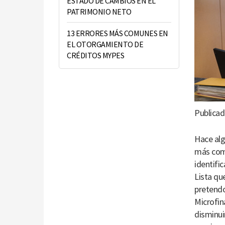
ESTADO DE CAMBIOS EN EL
PATRIMONIO NETO
13 ERRORES MÁS COMUNES EN
EL OTORGAMIENTO DE
CRÉDITOS MYPES
Publicad
Hace alg
más comu
identifi
Lista qu
pretendo
Microfin
disminui