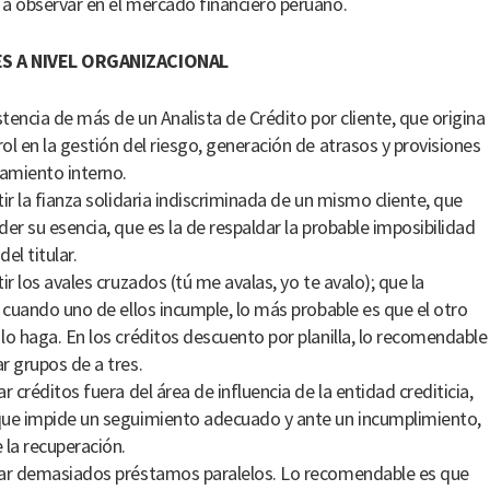
a observar en el mercado financiero peruano.
S A NIVEL ORGANIZACIONAL
istencia de más de un Analista de Crédito por cliente, que origina
ol en la gestión del riesgo, generación de atrasos y provisiones
eamiento interno.
tir la fianza solidaria indiscriminada de un mismo cliente, que
der su esencia, que es la de respaldar la probable imposibilidad
el titular.
ir los avales cruzados (tú me avalas, yo te avalo); que la
, cuando uno de ellos incumple, lo más probable es que el otro
lo haga. En los créditos descuento por planilla, lo recomendable
r grupos de a tres.
r créditos fuera del área de influencia de la entidad crediticia,
ue impide un seguimiento adecuado y ante un incumplimiento,
 la recuperación.
ar demasiados préstamos paralelos. Lo recomendable es que