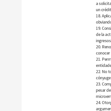
a solici
un crédit
18. Apli
obviando
19. Cons
de la act
ingresos
20. Reno
conocer 
21. Perm
entidade
22. No t
cónyuge
23. Comp
pesar de
microem
24. Otor
argument