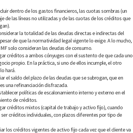
ncluir dentro de los gastos financieros, las cuotas sombras (un
e de las líneas no utilizadas y de las cuotas de los créditos que
gan).
onsiderar la totalidad de las deudas directas e indirectas del
a pesar de que la normatividad legal vigente lo exige. A lo mucho,
IMF solo consideran las deudas de consumo.
gar créditos a ambos cónyuges con el sustento de que cada uno
ocio propio. En la práctica, si uno de ellos incumple, el otro
lo hará.
iar el saldo del plazo de las deudas que se subrogan, que en
 es una refinanciación disfrazada.
stablecer políticas de escalonamiento interno y externo en el
ento de créditos.
ar créditos mixtos (capital de trabajo y activo fijo), cuando
 ser créditos individuales, con plazos diferentes por tipo de
ar los créditos vigentes de activo fijo cada vez que el cliente va