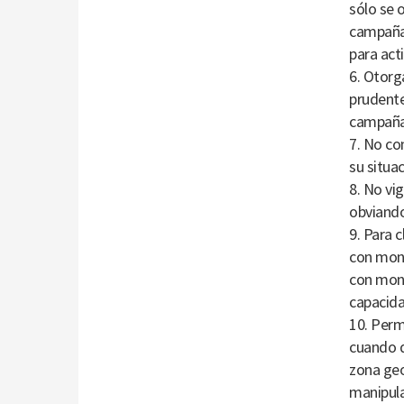
sólo se 
campañas
para acti
6. Otorg
prudente
campaña
7. No co
su situac
8. No vi
obviando
9. Para c
con mont
con mont
capacida
10. Perm
cuando d
zona geo
manipula