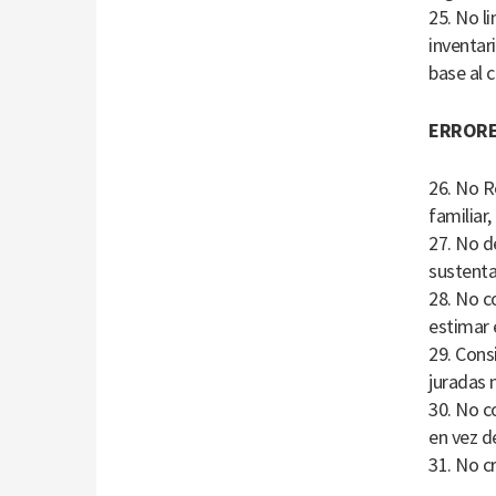
25. No l
inventar
base al c
ERRORES
26. No R
familiar
27. No d
sustenta
28. No c
estimar e
29. Cons
juradas 
30. No c
en vez d
31. No c