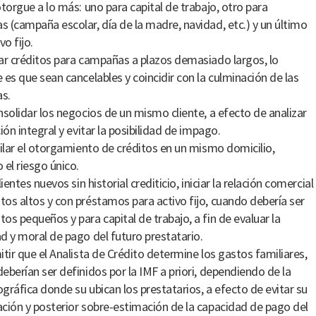
otorgue a lo más: uno para capital de trabajo, otro para
 (campaña escolar, día de la madre, navidad, etc.) y un último
vo fijo.
ar créditos para campañas a plazos demasiado largos, lo
 es que sean cancelables y coincidir con la culminación de las
s.
nsolidar los negocios de un mismo cliente, a efecto de analizar
ión integral y evitar la posibilidad de impago.
gilar el otorgamiento de créditos en un mismo domicilio,
 el riesgo único.
lientes nuevos sin historial crediticio, iniciar la relación comercial
os altos y con préstamos para activo fijo, cuando debería ser
os pequeños y para capital de trabajo, a fin de evaluar la
d y moral de pago del futuro prestatario.
itir que el Analista de Crédito determine los gastos familiares,
eberían ser definidos por la IMF a priori, dependiendo de la
gráfica donde su ubican los prestatarios, a efecto de evitar su
ción y posterior sobre-estimación de la capacidad de pago del