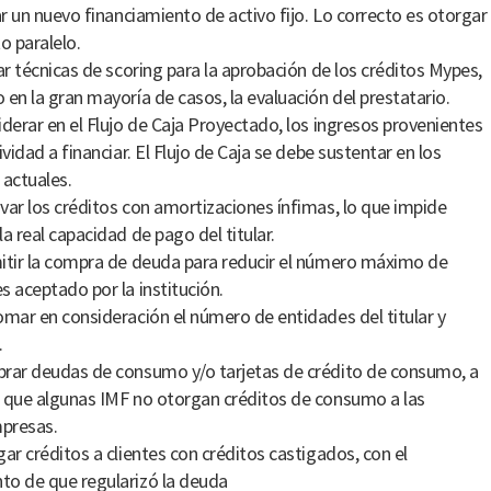
tar un nuevo financiamiento de activo fijo. Lo correcto es otorgar
o paralelo.
car técnicas de scoring para la aprobación de los créditos Mypes,
 en la gran mayoría de casos, la evaluación del prestatario.
iderar en el Flujo de Caja Proyectado, los ingresos provenientes
ividad a financiar. El Flujo de Caja se debe sustentar en los
 actuales.
var los créditos con amortizaciones ínfimas, lo que impide
la real capacidad de pago del titular.
itir la compra de deuda para reducir el número máximo de
s aceptado por la institución.
omar en consideración el número de entidades del titular y
.
rar deudas de consumo y/o tarjetas de crédito de consumo, a
 que algunas IMF no otorgan créditos de consumo a las
presas.
gar créditos a clientes con créditos castigados, con el
o de que regularizó la deuda