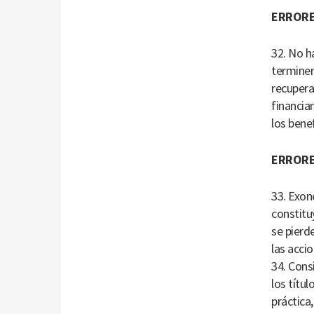
ERRORE
32. No h
terminen
recupera
financia
los benef
ERRORE
33. Exon
constitu
se pierd
las acci
34. Cons
los títu
práctica