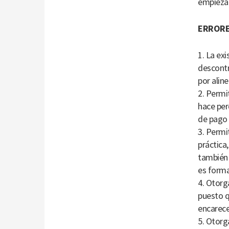
empieza 
ERRORE
1. La ex
descontr
por alin
2. Permi
hace per
de pago d
3. Permit
práctica
también 
es forma
4. Otorga
puesto q
encarece
5. Otorg