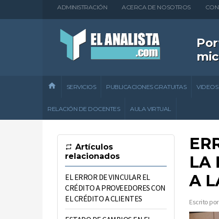
ADMINISTRACIÓN
ACERCA DE NOSOTROS
CON
Por
mic
SERVICIOS
PUBLICACIONES GRATUITAS
VIDEOS
RELACIÓN DE DOCENTES
AULA VIRTUAL
ER
Artículos
relacionados
LA 
A L
EL ERROR DE VINCULAR EL
CRÉDITO A PROVEEDORES CON
EL CRÉDITO A CLIENTES
Escrito por