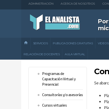
ADMINISTRACIÓN
ACERCA DE NOSOTROS
CON
Por
mic
SERVICIOS
PUBLICACIONES GRATUITAS
VIDEOS
RELACIÓN DE DOCENTES
AULA VIRTUAL
Con
Programas de
Capacitación Virtual y
Se abarc
Presencial
Consultorías y/o asesorías
Pl
Pl
Cursos virtuales
Pl