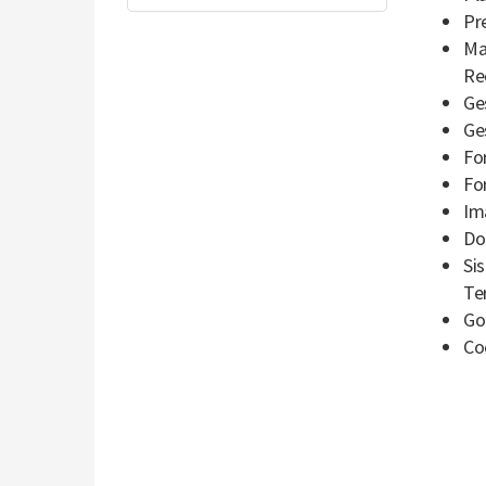
Pr
Ma
Re
Ge
Ge
Fo
Fo
Im
Do
Si
Te
Go
Co