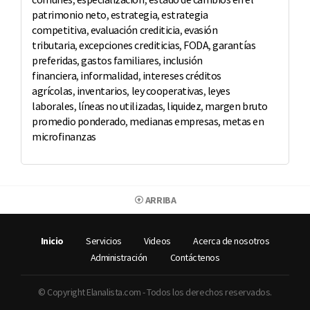
patrimonio neto
,
estrategia
,
estrategia
competitiva
,
evaluación crediticia
,
evasión
tributaria
,
excepciones crediticias
,
FODA
,
garantías
preferidas
,
gastos familiares
,
inclusión
financiera
,
informalidad
,
intereses créditos
agrícolas
,
inventarios
,
ley cooperativas
,
leyes
laborales
,
líneas no utilizadas
,
liquidez
,
margen bruto
promedio ponderado
,
medianas empresas
,
metas en
microfinanzas
ARRIBA
Inicio
Servicios
Videos
Acerca de nosotros
Administración
Contáctenos
© Copyright Elanalista.com - Todos los derechos reservados.