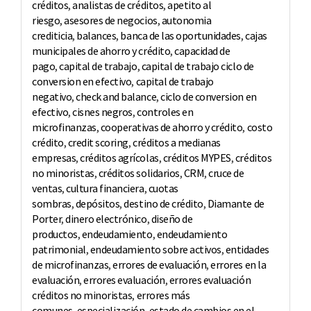
créditos
,
analistas de créditos
,
apetito al
riesgo
,
asesores de negocios
,
autonomia
crediticia
,
balances
,
banca de las oportunidades
,
cajas
municipales de ahorro y crédito
,
capacidad de
pago
,
capital de trabajo
,
capital de trabajo ciclo de
conversion en efectivo
,
capital de trabajo
negativo
,
check and balance
,
ciclo de conversion en
efectivo
,
cisnes negros
,
controles en
microfinanzas
,
cooperativas de ahorro y crédito
,
costo
crédito
,
credit scoring
,
créditos a medianas
empresas
,
créditos agrícolas
,
créditos MYPES
,
créditos
no minoristas
,
créditos solidarios
,
CRM
,
cruce de
ventas
,
cultura financiera
,
cuotas
sombras
,
depósitos
,
destino de crédito
,
Diamante de
Porter
,
dinero electrónico
,
diseño de
productos
,
endeudamiento
,
endeudamiento
patrimonial
,
endeudamiento sobre activos
,
entidades
de microfinanzas
,
errores de evaluación
,
errores en la
evaluación
,
errores evaluación
,
errores evaluación
créditos no minoristas
,
errores más
comunes
,
especialización
,
estado de cambios en el